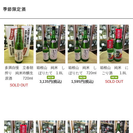
季節限定酒
箱根山 純米 し
箱根山 純米 し
箱根山 純米 に
多満自慢 立春朝
ぼりたて 1.8L
ぼりたて 720ml
ごり酒 1.8L
搾り 純米吟醸生
原酒 720ml
3,135円(税込)
1,595円(税込)
SOLD OUT
SOLD OUT