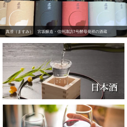
真澄（ますみ） 宮坂醸造・信州諏訪7号酵母発祥の酒蔵