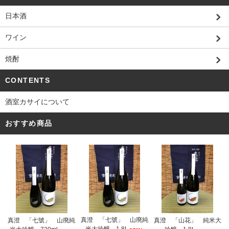
日本酒
ワイン
焼酎
CONTENTS
酒室カサイについて
おすすめ商品
真澄 「七號」 山廃純
真澄 「七號」 山廃純
真澄 「山花」 純米大