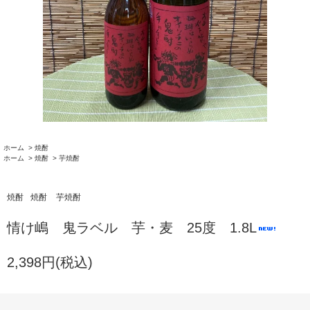
ホーム
>
焼酎
ホーム
>
焼酎
>
芋焼酎
焼酎
焼酎
芋焼酎
情け嶋 鬼ラベル 芋・麦 25度 1.8L
2,398円(税込)