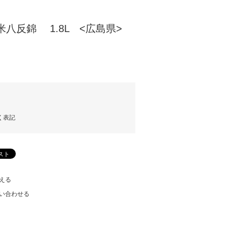
米八反錦 1.8L <広島県>
く表記
える
い合わせる