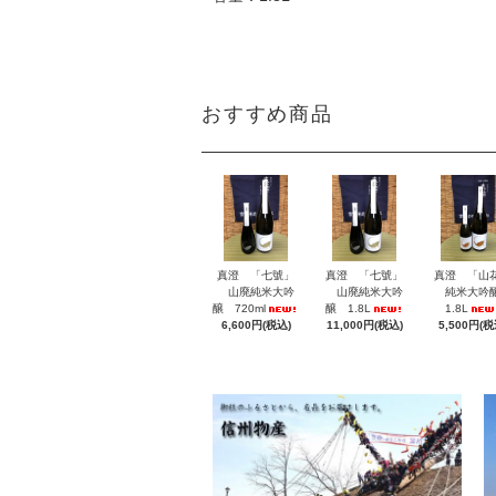
おすすめ商品
真澄 「七號」
真澄 「七號」
真澄 「山
山廃純米大吟
山廃純米大吟
純米大吟
醸 720ml
醸 1.8L
1.8L
6,600円(税込)
11,000円(税込)
5,500円(税