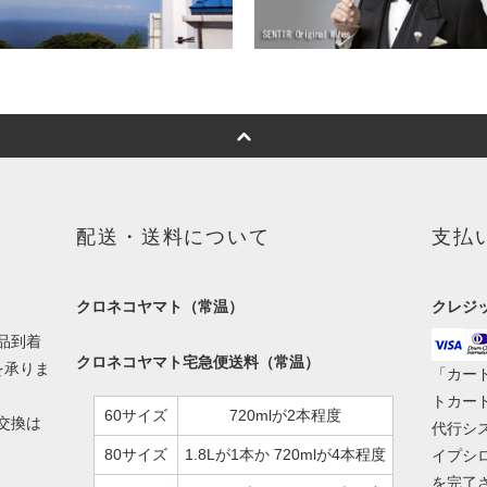
配送・送料について
支払
クロネコヤマト（常温）
クレジ
品到着
クロネコヤマト宅急便送料（常温）
を承りま
「カー
トカー
60サイズ
720mlが2本程度
交換は
代行シ
80サイズ
1.8Lが1本か 720mlが4本程度
イプシ
を完了