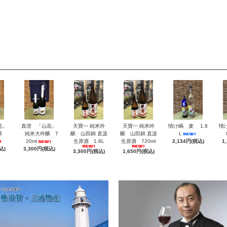
花」
真澄 「山花」
天寶一 純米吟
天寶一 純米吟
情け嶋 麦 1.8
情
醸
純米大吟醸 7
醸 山田錦 直汲
醸 山田錦 直汲
L
20ml
生原酒 1.8L
生原酒 720ml
2,134円(税込)
1
込)
3,300円(税込)
3,300円(税込)
1,650円(税込)