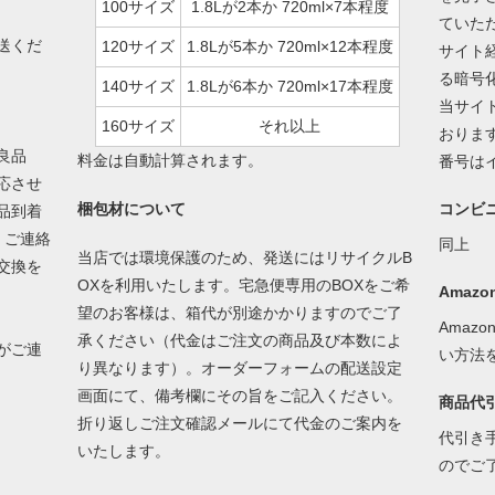
100サイズ
1.8Lが2本か 720ml×7本程度
ていた
送くだ
120サイズ
1.8Lが5本か 720ml×12本程度
サイト経
る暗号
140サイズ
1.8Lが6本か 720ml×17本程度
当サイ
160サイズ
それ以上
おりま
良品
料金は自動計算されます。
番号は
応させ
梱包材について
コンビ
品到着
。ご連絡
同上
当店では環境保護のため、発送にはリサイクルB
交換を
OXを利用いたします。宅急便専用のBOXをご希
Amazon
望のお客様は、箱代が別途かかりますのでご了
Amaz
承ください（代金はご注文の商品及び本数によ
がご連
い方法
り異なります）。オーダーフォームの配送設定
画面にて、備考欄にその旨をご記入ください。
商品代
折り返しご注文確認メールにて代金のご案内を
代引き
いたします。
のでご