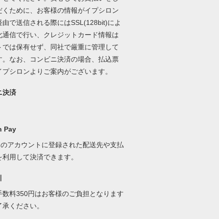
だくために、お客様の情報がイプシロン
由で送信される際にはSSL(128bit)によ
化通信で行い、クレジットカード情報は
トでは保有せず、同社で厳重に管理して
す。なお、コンビニ決済の場合、払込票
イプシロンよりご案内がございます。
ニ決済
 Pay
onのアカウントに登録された配送先や支払
を利用して決済できます。
引
手数料350円はお客様のご負担となります
了承ください。