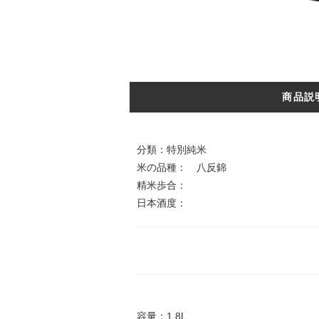
商品説
分類：特別純米
米の品種： 八反錦
精米歩合：
日本酒度：
容量：1.8L