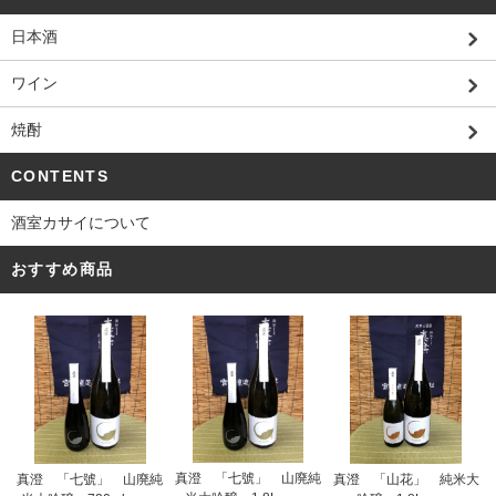
日本酒
ワイン
焼酎
CONTENTS
酒室カサイについて
おすすめ商品
真澄 「七號」 山廃純
真澄 「七號」 山廃純
真澄 「山花」 純米大