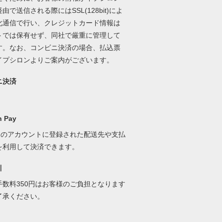
由で送信される際にはSSL(128bit)によ
化通信で行い、クレジットカード情報は
トでは保有せず、同社で厳重に管理して
す。なお、コンビニ決済の場合、払込票
イプシロンよりご案内がございます。
ニ決済
 Pay
onのアカウントに登録された配送先や支払
を利用して決済できます。
引
手数料350円はお客様のご負担となります
了承ください。