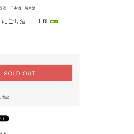
定酒
日本酒
純米酒
にごり酒 1.8L
SOLD OUT
く表記
える