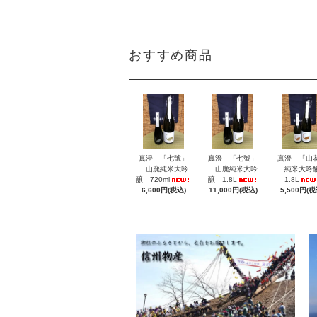
おすすめ商品
真澄 「七號」
真澄 「七號」
真澄 「山
山廃純米大吟
山廃純米大吟
純米大吟
醸 720ml
醸 1.8L
1.8L
6,600円(税込)
11,000円(税込)
5,500円(税