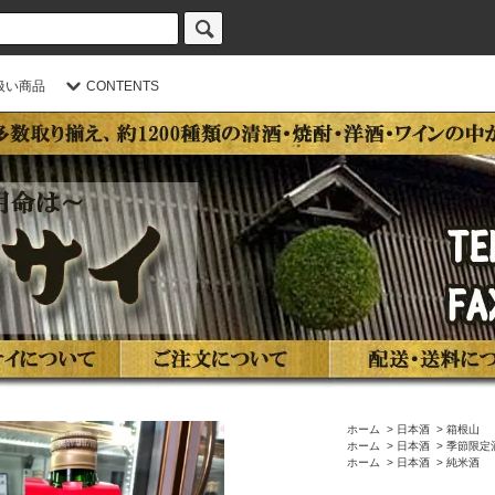
扱い商品
CONTENTS
ホーム
>
日本酒
>
箱根山
ホーム
>
日本酒
>
季節限定
ホーム
>
日本酒
>
純米酒