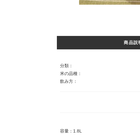
商品説
分類：
米の品種：
飲み方：
容量：1.8L