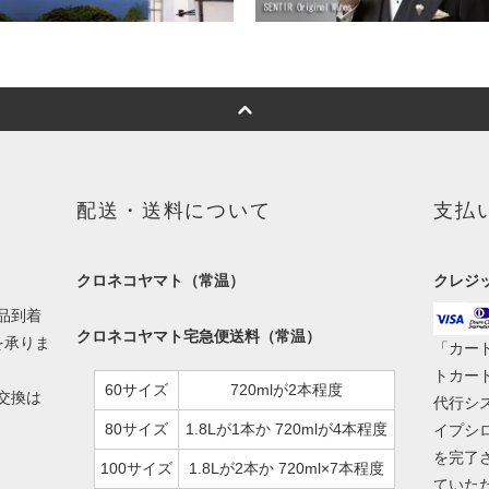
配送・送料について
支払
クロネコヤマト（常温）
クレジ
品到着
クロネコヤマト宅急便送料（常温）
を承りま
「カー
トカー
60サイズ
720mlが2本程度
交換は
代行シ
80サイズ
1.8Lが1本か 720mlが4本程度
イプシ
を完了
100サイズ
1.8Lが2本か 720ml×7本程度
ていた