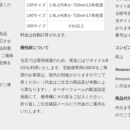
送くだ
120サイズ
1.8Lが5本か 720ml×12本程度
サイト経
る暗号
140サイズ
1.8Lが6本か 720ml×17本程度
当サイ
160サイズ
それ以上
おりま
良品
料金は自動計算されます。
番号は
応させ
梱包材について
コンビ
品到着
。ご連絡
同上
当店では環境保護のため、発送にはリサイクルB
交換を
OXを利用いたします。宅急便専用のBOXをご希
Amazon
望のお客様は、箱代が別途かかりますのでご了
Amaz
承ください（代金はご注文の商品及び本数によ
がご連
い方法
り異なります）。オーダーフォームの配送設定
画面にて、備考欄にその旨をご記入ください。
商品代
折り返しご注文確認メールにて代金のご案内を
代引き
いたします。
のでご