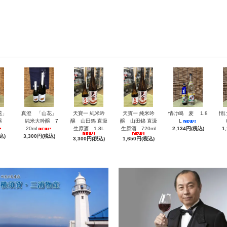
花」
真澄 「山花」
天寶一 純米吟
天寶一 純米吟
情け嶋 麦 1.8
情
醸
純米大吟醸 7
醸 山田錦 直汲
醸 山田錦 直汲
L
20ml
生原酒 1.8L
生原酒 720ml
2,134円(税込)
1
込)
3,300円(税込)
3,300円(税込)
1,650円(税込)