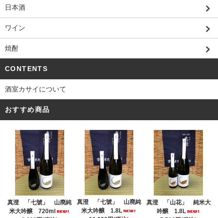
日本酒
ワイン
焼酎
CONTENTS
酒室カサイについて
おすすめ商品
真澄 「七號」 山廃純
真澄 「七號」 山廃純
真澄 「山花」 純米大
米大吟醸 1.8L
米大吟醸 720ml
吟醸 1.8L