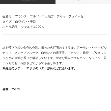
生産地: フランス ブルゴーニュ地方 プイィ・フュイッセ
タイプ: 白ワイン・辛口
ぶどう品種: シャルドネ100％
緑を帯びた淡い金色の色調。擦った火打石のミネラル、アーモンドやヘ－ゼル
ナッツ、グレープフルーツ、白桃などの果実香、アカシア、蜂蜜、ブリオッシ
ュなどの複雑な香りが構成しています。豊かな風味でエレガントなワイン。若
いうちでも、長熟させてからでも楽しめます。
白身魚のソテー、アサリのバター炒めなどに合います。
容量：750ml