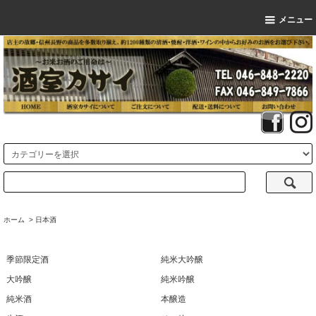
メニュー
ホーム
>
日本酒
季節限定酒
純米大吟醸
大吟醸
純米吟醸
純米酒
本醸造