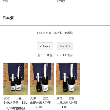
生酒
その他
日本酒
おすすめ順
価格順
新着順
< Prev
Next >
99
97
99
全
商品
-
表示
真澄 「山花」
真澄 「七號」
真澄 「七號」
純米大吟醸 1.8L
山廃純米大吟醸
山廃純米大吟醸
720ml
1.8L
5,500円(税込)