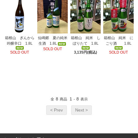
箱根山 ぎんから
箱根山 純米 し
箱根山 純米 に
仙鳴郷 夏の純米
吟醸辛口 1.8L
ぼりたて 1.8L
ごり酒 1.8L
生酒 1.8L
SOLD OUT
SOLD OUT
3,135円(税込)
SOLD OUT
8
1
8
全
商品
-
表示
< Prev
Next >