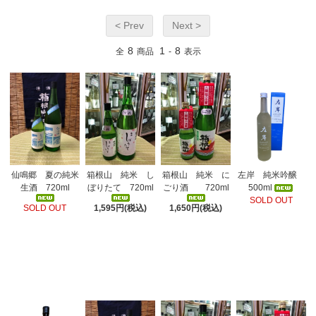
< Prev
Next >
8
1
8
全
商品
-
表示
箱根山 純米 し
箱根山 純米 に
左岸 純米吟醸
仙鳴郷 夏の純米
ぼりたて 720ml
ごり酒 720ml
500ml
生酒 720ml
SOLD OUT
1,595円(税込)
1,650円(税込)
SOLD OUT